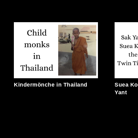
Kindermönche in Thailand
Suea Koo
Yant