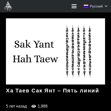
Русский
Ха Таев Сак Янт – Пять линий
5 лет назад
1,988