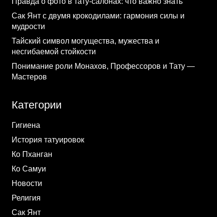
Правда о фото в тату-салонах: что важно знать
Сак Янт с двумя крокодилами: гармония силы и
мудрости
Тайский символ могущества, мужества и
несгибаемой стойкости
Понимание роли Монахов, Профессоров и Тату —
Мастеров
Категории
Гигиена
История татуировок
Ко Пханган
Ко Самуи
Новости
Религия
Сак Янт