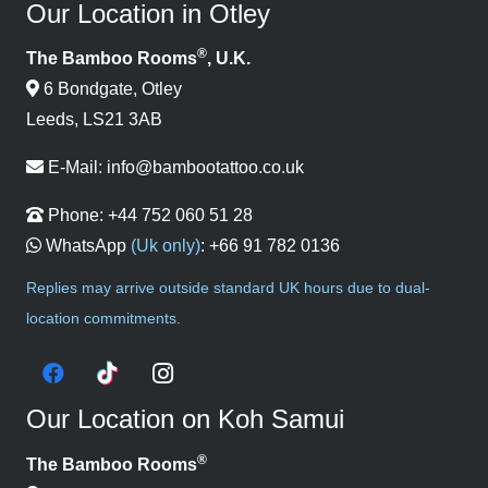
Our Location in Otley
®
The Bamboo Rooms
, U.K.
6 Bondgate, Otley
Leeds, LS21 3AB
E-Mail:
info@bambootattoo.co.uk
Phone:
+44 752 060 51 28
WhatsApp
(Uk only)
:
+66 91 782 0136
Replies may arrive outside standard UK hours due to dual-
location commitments.
Our Location on Koh Samui
®
The Bamboo Rooms